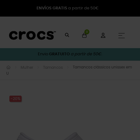
ENVÍOS GRATIS
a partir de 50€
0
Toggle
☰
Envio
GRATUITO
a partir de 50€.
Tamancos clássicos unissex em
Mulher
Tamancos
U
-20%