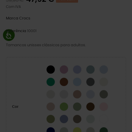
59,90 €
Com IVA
Marca
Crocs
Referência
10001
Tamancos unissex clássicos para adultos.
BLACK
Hydrangea
Mystic Purple
Pond
Blue Calcite
Green Ivy
Cognac
Blue Frost
Cinza Ardósia
Osso
LINEN
Atmosphere
Bandana
Dreamscape
Elephant
Quartz
Kiwi
Moss-X
Coffee
Pink Milk
Cor
Exército Verde
Blue Haze
Taupe
Mint Tint
WHITE
NAVY
SHITAKE
Acidity
Meteor
Field Green