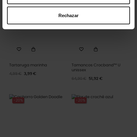
-20%
-20%
Rechazar
Tartaruga marinha
Tamancos Crocband™ U
unissex
4,99 €
3,99 €
64,90 €
51,92 €
-20%
-20%