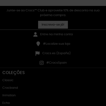
Junte-se ao Crocs™ Club e aproveite 10% de desconto na sua
próxima compra.
Inscreva-se já!
Entre na minha conta
#Localize sua loja
Crocs.es (España)
#CrocsSpain
COLEÇÕES
Classic
Crocband
Inmotion
Echo