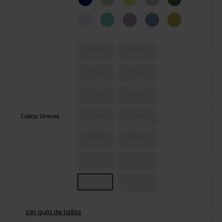
Grape Ice
Retro
Dusty Lilac
Astro Blue
Meadow
36-37
37-38
38-39
39-40
41-42
42-43
43-44
45-46
Tallas Unisex
46-47
48-49
49-50
50-51
51-52
52-53
Ver guía de tallas