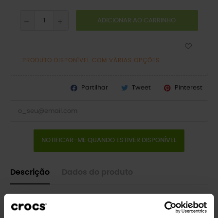
ADICIONAR AO CARRINHO
PRODUTO DISPONÍVEL COM VÁRIAS OPÇÕES
Partilhar
Tweet
Pinterest
NOTIFICAR-ME QUANDO ESTIVER DISPONÍVEL
Descrição
Dados do produto
Desfrute de um ajuste personalizado, resistência à água e
ventilação para respirabilidade. O Crocs Classic é o calçado