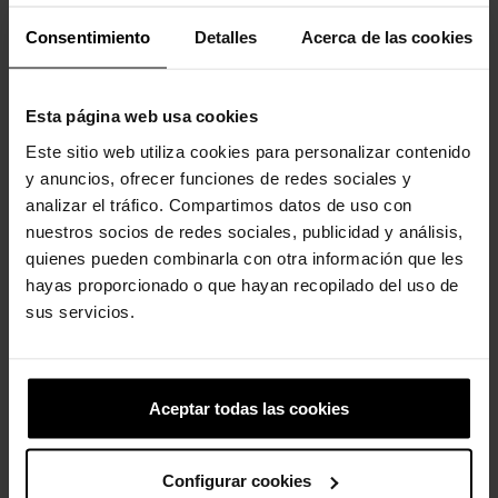
perfeito para qualquer ocasião. Totalmente moldado com
material Croslite™.
Consentimiento
Detalles
Acerca de las cookies
Incrivelmente leve e superdivertido para os seus pés.
Perfeito para a água e flutuante, pesa apenas alguns gramas.
Esta página web usa cookies
Os orifícios de ventilação proporcionam respirabilidade
Este sitio web utiliza cookies para personalizar contenido
enquanto absorvem água e sujeira.
y anuncios, ofrecer funciones de redes sociales y
analizar el tráfico. Compartimos datos de uso con
Fácil de limpar e rápido de secar.
nuestros socios de redes sociales, publicidad y análisis,
A tira traseira giratória permite um ajuste mais preciso.
quienes pueden combinarla con otra información que les
hayas proporcionado o que hayan recopilado del uso de
Personalizável com Jibbitz™.
sus servicios.
O icônico Crocs Comfort™. Leve. Flexível. Conforto de todos os
ângulos.
Aceptar todas las cookies
Clientes que compraram este
produto também compraram:
Configurar cookies