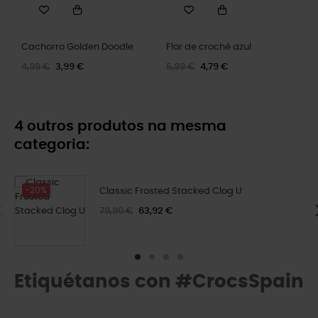
Cachorro Golden Doodle
Flor de crochê azul
4,99 €
3,99 €
5,99 €
4,79 €
4 outros produtos na mesma
categoria:
-20%
Classic Frosted Stacked Clog U
79,90 €
63,92 €
Etiquétanos con #CrocsSpain