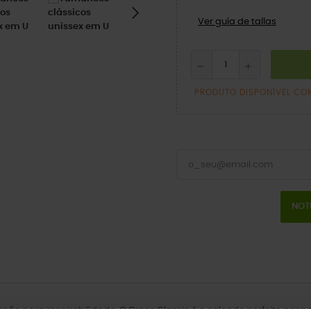
Ver guía de tallas
PRODUTO DISPONÍVEL CO
NOT
lação para respirabilidade. O Crocs Classic é o calçado perfeito par