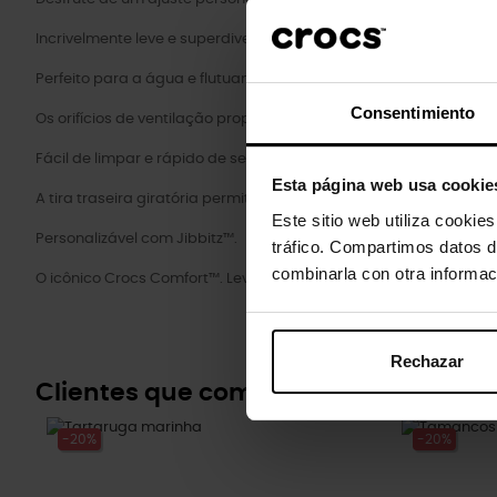
Incrivelmente leve e superdivertido para os seus pés.
Perfeito para a água e flutuante, pesa apenas alguns gramas.
Consentimiento
Os orifícios de ventilação proporcionam respirabilidade enquan
Fácil de limpar e rápido de secar.
Esta página web usa cookie
A tira traseira giratória permite um ajuste mais preciso.
Este sitio web utiliza cookie
Personalizável com Jibbitz™.
tráfico. Compartimos datos d
combinarla con otra informac
O icônico Crocs Comfort™. Leve. Flexível. Conforto de todos os ân
Rechazar
Clientes que compraram este prod
-20%
-20%