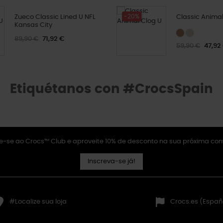
-20%
Zueco Classic Lined U NFL
Classic Animal
Kansas City
89,90 €
71,92 €
59,90 €
47,92
Etiquétanos con #CrocsSpain
e-se ao Crocs™ Club e aproveite 10% de desconto na sua próxima co
Inscreva-se já!
#Localize sua loja
Crocs.es (Españ