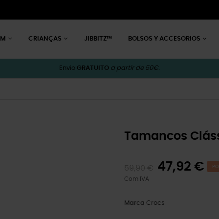
EM
CRIANÇAS
JIBBITZ™
BOLSOS Y ACCESORIOS
Envio
GRATUITO
a partir de 50€.
Tamancos Cláss
47,92 €
59,90 €
PO
Com IVA
Marca
Crocs