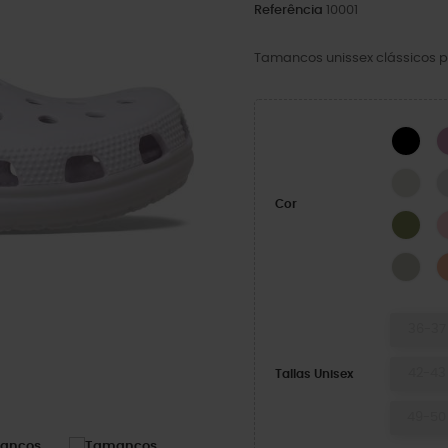
Referência
10001
Tamancos unissex clássicos p
BLA
LINE
Cor
Exér
Met
36-37
42-43
Tallas Unisex
49-50