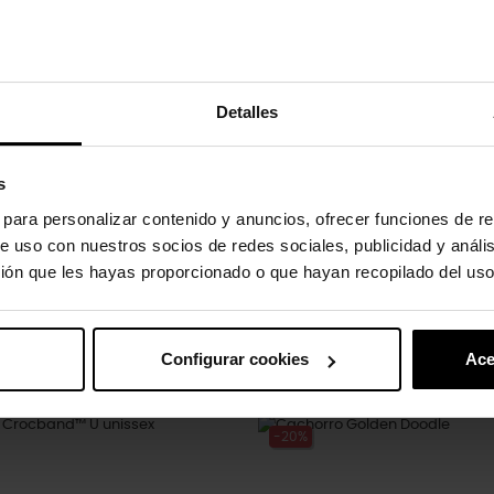
Detalles
to absorvem água e sujeira.
s
s para personalizar contenido y anuncios, ofrecer funciones de re
e uso con nuestros socios de redes sociales, publicidad y análi
ión que les hayas proporcionado o que hayan recopilado del uso
gulos.
Configurar cookies
Ace
uto também compraram:
-20%