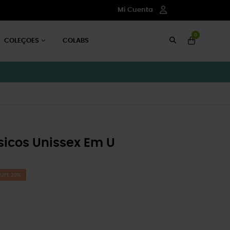
Mi Cuenta
0
COLEÇOES
COLABS
icos Unissex Em U
UPE 20%