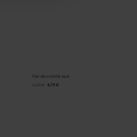
Flor de crochê azul
5,99 €
4,79 €