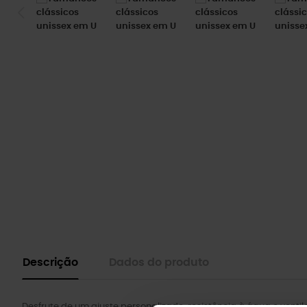
Descrição
Dados do produto
Desfrute de um ajuste personalizado, resistência à água e venti