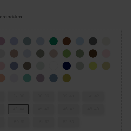
ara adultos.
CK
Hydrangea
Mystic Purple
Pond
Blue Calcite
Green Ivy
Cognac
Blue Frost
Cinza Ardósia
Osso
N
Atmosphere
Bandana
Dreamscape
Elephant
Quartz
Kiwi
Moss-X
Coffee
Pink Milk
cito Verde
Powder Pink
Blue Haze
Taupe
Mint Tint
WHITE
NAVY
SHITAKE
Acidity
Yellow Ligh
eor
Electric Sunstone
Grape Ice
Retro
Dusty Lilac
Astro Blue
Meadow
37-38
38-39
39-40
41-42
43-44
45-46
46-47
48-49
50-51
51-52
52-53