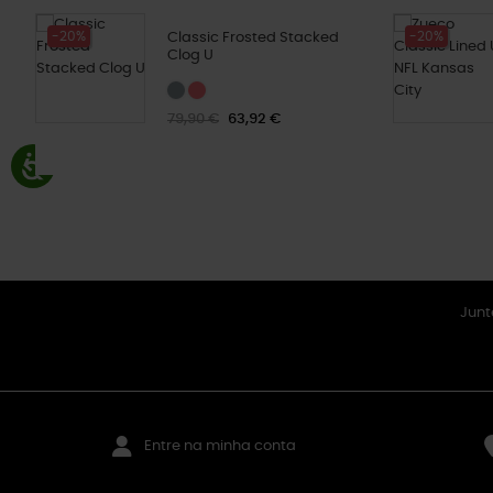
-20%
-20%
Classic Frosted Stacked
Clog U
79,90 €
63,92 €
Junt
Entre na minha conta