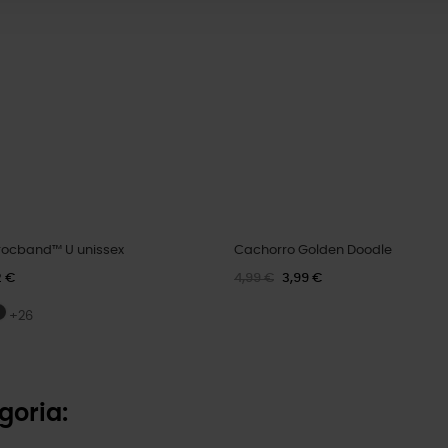
ocband™ U unissex
Cachorro Golden Doodle
2 €
4,99 €
3,99 €
+26
goria: