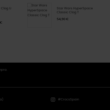
 Clog U
Star Wars HyperSpace
Classic Clog T
54,90 €
 €
mpra.
a)
#CrocsSpain