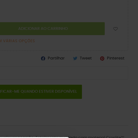
ADICIONAR AO CARRINHO
M VÁRIAS OPÇÕES
Partilhar
Tweet
Pinterest
IFICAR-ME QUANDO ESTIVER DISPONÍVEL
a qualquer ocasião. Totalmente moldado com material Croslite™.