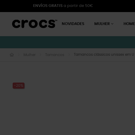
ENVÍOS GRATIS
a partir de 50€
NOVIDADES
MULHER
HOM
Tamancos clássicos unissex em U
Mulher
Tamancos
-20%