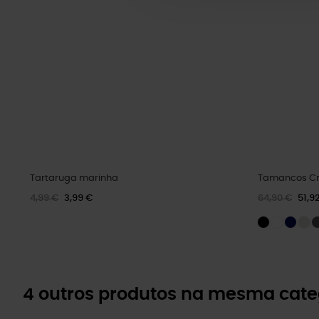
Tartaruga marinha
Tamancos Cr
4,99 €
3,99 €
64,90 €
51,9
4 outros produtos na mesma cate