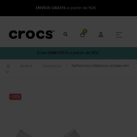
ENVÍOS GRATIS
a partir de 50€
0
Toggle
☰
Envio
GRATUITO
a partir de 50€.
Tamancos clássicos unissex em
Mulher
Tamancos
U
-20%