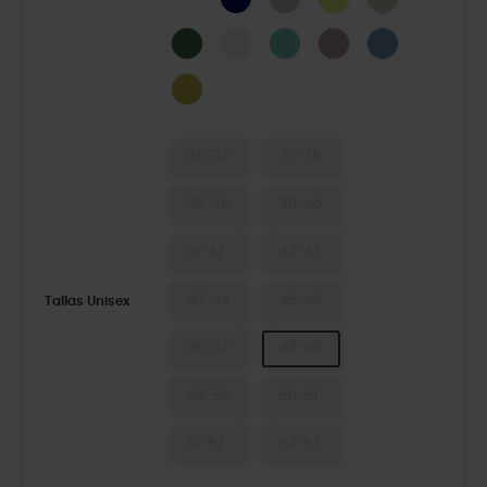
Field Green
Grape Ice
Retro
Dusty Lilac
Astro Blue
Meadow
36-37
37-38
38-39
39-40
41-42
42-43
43-44
45-46
Tallas Unisex
46-47
48-49
49-50
50-51
51-52
52-53