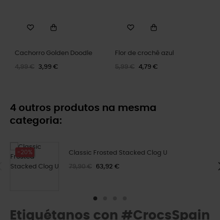
Cachorro Golden Doodle
Flor de crochê azul
4,99 €
3,99 €
5,99 €
4,79 €
4 outros produtos na mesma
categoria:
-20%
Classic Frosted Stacked Clog U
79,90 €
63,92 €
Etiquétanos con #CrocsSpain