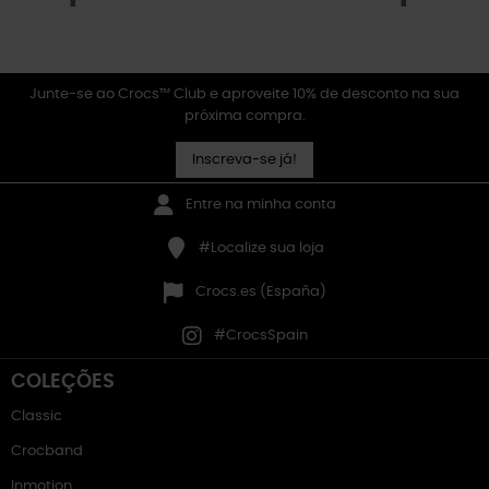
Junte-se ao Crocs™ Club e aproveite 10% de desconto na sua
próxima compra.
Inscreva-se já!
Entre na minha conta
#Localize sua loja
Crocs.es (España)
#CrocsSpain
COLEÇÕES
Classic
Crocband
Inmotion