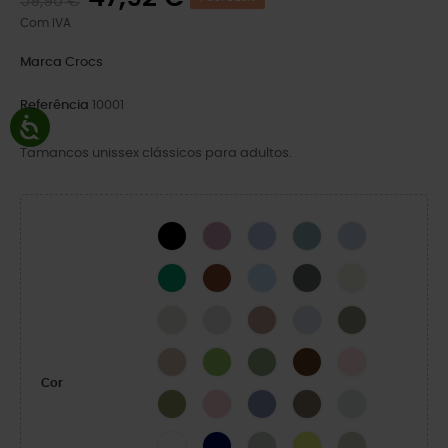
59,90 €
Com IVA
Marca
Crocs
Referência
10001
Tamancos unissex clássicos para adultos.
BLACK
Hydrangea
Mystic Purple
Pond
Blue Calcite
Green Ivy
Cognac
Blue Frost
Cinza Ardósia
Osso
LINEN
Atmosphere
Bandana
Dreamscape
Elephant
Quartz
Kiwi
Moss-X
Coffee
Pink Milk
Cor
Exército Verde
Powder Pink
Blue Haze
Taupe
Mint Tint
WHITE
NAVY
SHITAKE
Acidity
Meteor