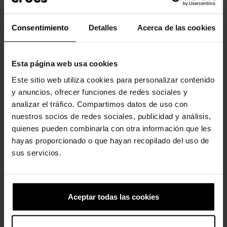
Desfrute de um ajuste personalizado, resistência à água e
ventilação para respirabilidade. O Crocs Classic é o calçado
perfeito para qualquer ocasião. Totalmente moldado com
Consentimiento
Detalles
Acerca de las cookies
material Croslite™.
Incrivelmente leve e superdivertido para os seus pés.
Esta página web usa cookies
Perfeito para a água e flutuante, pesa apenas alguns gramas.
Este sitio web utiliza cookies para personalizar contenido
Os orifícios de ventilação proporcionam respirabilidade
y anuncios, ofrecer funciones de redes sociales y
enquanto absorvem água e sujeira.
analizar el tráfico. Compartimos datos de uso con
Fácil de limpar e rápido de secar.
nuestros socios de redes sociales, publicidad y análisis,
quienes pueden combinarla con otra información que les
A tira traseira giratória permite um ajuste mais preciso.
hayas proporcionado o que hayan recopilado del uso de
Personalizável com Jibbitz™.
sus servicios.
O icônico Crocs Comfort™. Leve. Flexível. Conforto de todos os
ângulos.
Aceptar todas las cookies
Clientes que compraram este