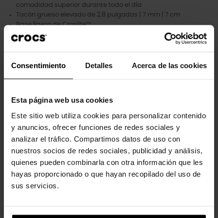
comodidad superior durante todo el día
Tacón grueso elevado de 2,8 pulgadas | 7 mm | 7 cm
Base ligera de Croslite™
LiteRide™: revolucionario. Suavidad que se hunde.
Comodidad innovadora.
Como la mayoría de los materiales lisos, la parte superior
puede rasparse con el uso y desgaste normal.
Consentimiento
Detalles
Acerca de las cookies
Esta página web usa cookies
Los clientes que compraron este
Este sitio web utiliza cookies para personalizar contenido
y anuncios, ofrecer funciones de redes sociales y
producto también han comprado:
analizar el tráfico. Compartimos datos de uso con
nuestros socios de redes sociales, publicidad y análisis,
-20%
-20%
quienes pueden combinarla con otra información que les
hayas proporcionado o que hayan recopilado del uso de
sus servicios.