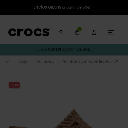
ENVÍOS GRATIS
a partir de 50€
0
Naveg
☰
Envío
GRATIS
a partir de 50€.
Sandalias con tacón Brooklyn W
Mujer
Sandalias
-20%