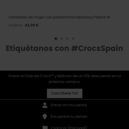
Sandalias de mujer con plataforma Getaway Patent W
54,99 €
43,99 €
Etiquétanos con #CrocsSpain
Únete al Club de Crocs™ y disfruta de un 10% descuento en tu
próxima compra.
Suscríbete Ya!
Entrar en mi cuenta
Encuentra tu tienda
Crocs.pt (Portugal)