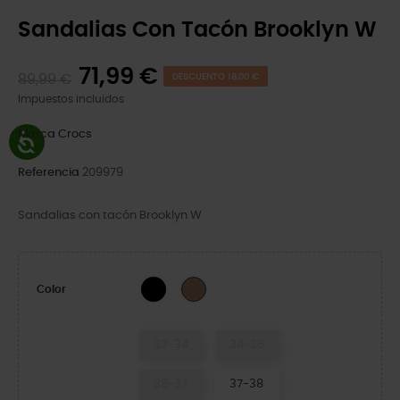
Sandalias Con Tacón Brooklyn W
71,99 €
89,99 €
DESCUENTO 18,00 €
Impuestos incluidos
Marca
Crocs
Referencia
209979
Sandalias con tacón Brooklyn W
Black
Sepia
Color
33-34
34-35
36-37
37-38