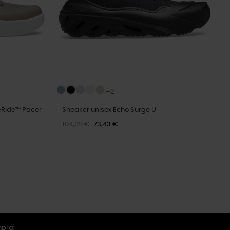
+2
teRide™ Pacer
Sneaker unisex Echo Surge U
104,99 €
73,43 €
mpra.