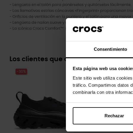
- Lengüeta en el talón para ponérselas y quitárselas fácilmente.
- Las llamativas estrías cóncavas «Fingerprint» proporcionan tra
- Orificios de ventilación en la puntera y el talón para una mayor
- Lengüeta de nailon suave y acolchado en el tobillo.
- La icónica Crocs Comfort™: Ligera. Flexible. Comodidad en 360
Consentimiento
Los clientes que compraron este pr
Esta página web usa cookie
-30%
-20%
Este sitio web utiliza cookie
tráfico. Compartimos datos d
combinarla con otra informac
Rechazar