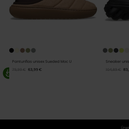
Pantunflas unisex Sueded Moc U
Sneaker uni
79,99 €
63,99 €
104,89 €
83
Únet