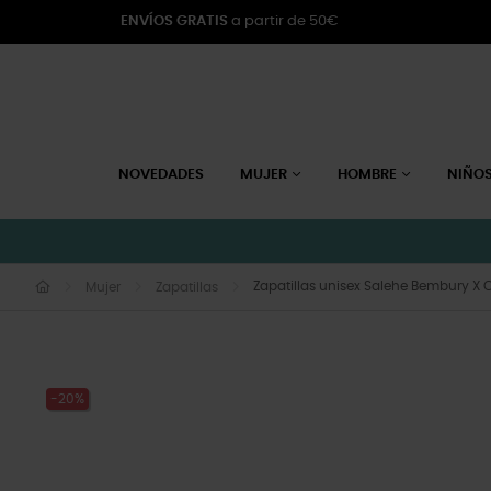
ENVÍOS GRATIS
a partir de 50€
NOVEDADES
MUJER
HOMBRE
NIÑO
Zapatillas unisex Salehe Bembury X 
Mujer
Zapatillas
-20%