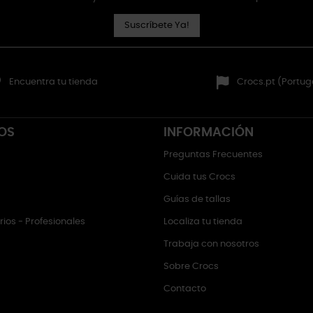
Suscríbete Ya!
Encuentra tu tienda
Crocs.pt (Portug
OS
INFORMACIÓN
Preguntas Frecuentes
Cuida tus Crocs
Guías de tallas
ios - Profesionales
Localiza tu tienda
Trabaja con nosotros
Sobre Crocs
Contacto