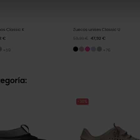
os Classic K
Zuecos unisex Classic U
2 €
59,90 €
47,92 €
+59
+76
egoría:
-30%