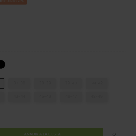
DESCUENTO 20%
uka
Boba
37-38
38-39
39-40
41-42
43-44
45-46
46-47
48-49
AÑADIR A LA CESTA