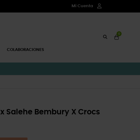
Mi Cuenta
0
COLABORACIONES
ex Salehe Bembury X Crocs