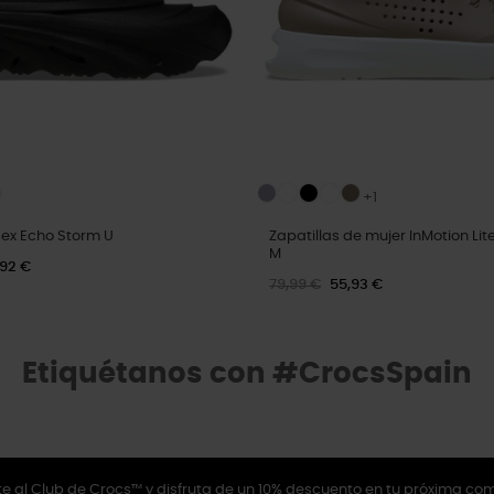
+1
sex Echo Storm U
Zapatillas de mujer InMotion Li
M
,92 €
79,99 €
55,93 €
Etiquétanos con #CrocsSpain
e al Club de Crocs™ y disfruta de un 10% descuento en tu próxima co