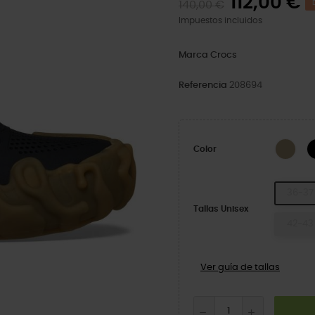
112,00 €
140,00 €
Impuestos incluidos
Marca
Crocs
Referencia
208694
Man
Color
36-37
Tallas Unisex
42-43
Ver guía de tallas