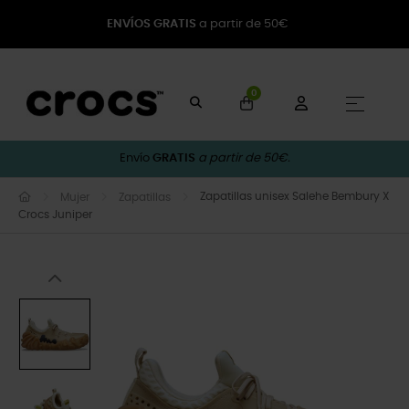
ENVÍOS GRATIS
a partir de 50€
0
Naveg
☰
Envío
GRATIS
a partir de 50€.
Zapatillas unisex Salehe Bembury X
Mujer
Zapatillas
Crocs Juniper