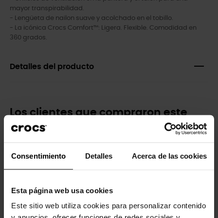
mayor transpirabilidad.
- Lengüeta de nailon suave y acolchado en el tobillo.
- La icónica Crocs Comfort™: Ligera. Flexible. Comodidad en
360 grados.
Detalles del producto
Los clientes que compraron este
producto también han comprado:
-30%
-20%
Consentimiento
Detalles
Acerca de las cookies
Esta página web usa cookies
Este sitio web utiliza cookies para personalizar contenido
y anuncios, ofrecer funciones de redes sociales y