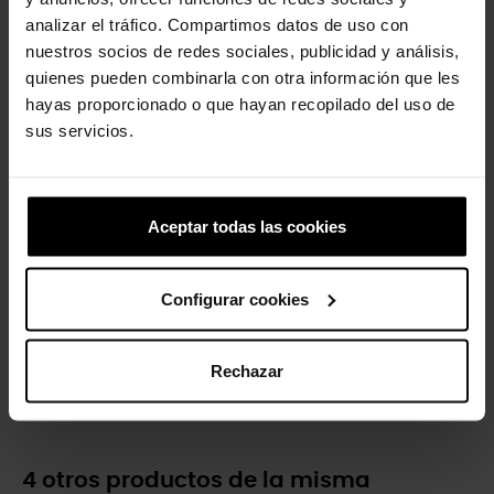
analizar el tráfico. Compartimos datos de uso con
Sneaker unisex Echo Surge U
Zuecos de niños Classic K
nuestros socios de redes sociales, publicidad y análisis,
104,99 €
73,43 €
44,90 €
35,92 €
quienes pueden combinarla con otra información que les
hayas proporcionado o que hayan recopilado del uso de
sus servicios.
-20%
-20%
Aceptar todas las cookies
Configurar cookies
Zuecos unisex Classic U
Sneaker unisex Echo Storm U
Rechazar
59,90 €
47,92 €
104,89 €
83,92 €
4 otros productos de la misma