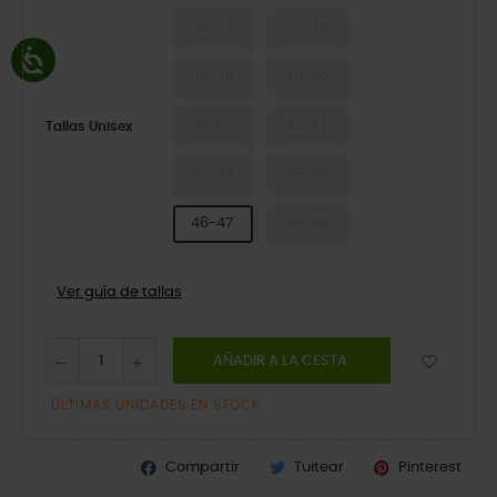
36-37
37-38
38-39
39-40
41-42
42-43
Tallas Unisex
43-44
45-46
46-47
48-49
Ver guía de tallas
AÑADIR A LA CESTA
ÚLTIMAS UNIDADES EN STOCK
Compartir
Tuitear
Pinterest