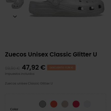
Zuecos Unisex Classic Glitter U
47,92 €
59,90 €
DESCUENTO 11,98 €
Impuestos incluidos
Zuecos unisex Classic Glitter U
Cherry Red
Quartz Glitter
Digital Raspberry GL
Grape Ice
Silver Glitter
Color