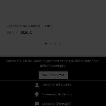
Zuecos unisex Classic Buckle U
69,90 €
55,92 €
Únete al Club de Crocs™ y disfruta de un 10% descuento en tu
próxima compra.
Suscríbete Ya!
Entrar en mi cuenta
Encuentra tu tienda
Crocs.pt (Portugal)