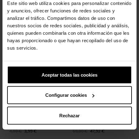
Este sitio web utiliza cookies para personalizar contenido
y anuncios, ofrecer funciones de redes sociales y
analizar el tráfico. Compartimos datos de uso con
nuestros socios de redes sociales, publicidad y análisis,
Spade Card
Zuecos de mujer Stomp
quienes pueden combinarla con otra información que les
Lined W
4,99 €
3,99 €
hayas proporcionado o que hayan recopilado del uso de
89,90 €
71,92 €
sus servicios.
-20%
-20%
Aceptar todas las cookies
Configurar cookies
Rechazar
Flor rosa
Zuecos unisex Classic...
4,99 €
3,99 €
59,90 €
47,92 €