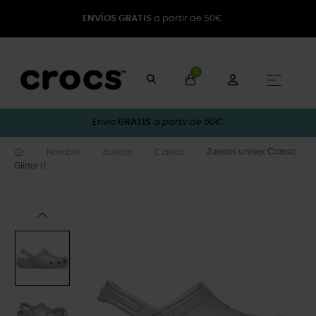
ENVÍOS GRATIS
a partir de 50€
0
Naveg
☰
Envío
GRATIS
a partir de 50€.
Zuecos unisex Classic
Hombre
Zuecos
Classic
Glitter U