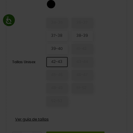
Black Glitter
34-35
36-37
37-38
38-39
39-40
41-42
42-43
43-44
Tallas Unisex
45-46
46-47
48-49
51-52
52-53
Ver guía de tallas