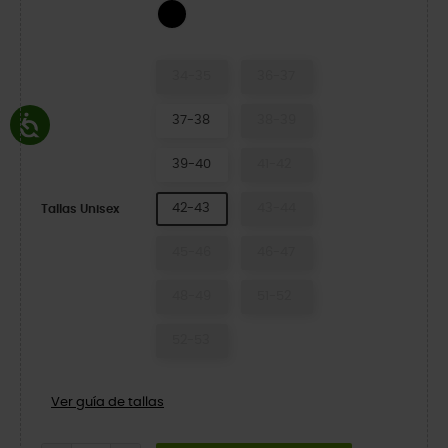
Black Glitter
34-35
36-37
37-38
38-39
39-40
41-42
42-43
43-44
Tallas Unisex
45-46
46-47
48-49
51-52
52-53
Ver guía de tallas