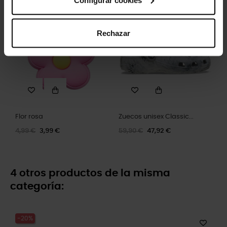
-20%
-20%
Rechazar
Flor rosa
Zuecos unisex Classic...
4,99 €
3,99 €
59,90 €
47,92 €
4 otros productos de la misma
categoría:
-20%