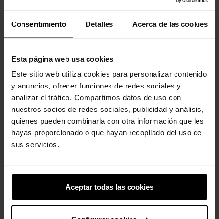
Las referencias específicas
Consentimiento
Detalles
Acerca de las cookies
Los clientes que compraron este
Esta página web usa cookies
producto también han comprado:
Este sitio web utiliza cookies para personalizar contenido
y anuncios, ofrecer funciones de redes sociales y
-20%
-20%
analizar el tráfico. Compartimos datos de uso con
nuestros socios de redes sociales, publicidad y análisis,
quienes pueden combinarla con otra información que les
hayas proporcionado o que hayan recopilado del uso de
sus servicios.
Spade Card
Zuecos de mujer Stomp
Aceptar todas las cookies
Lined W
4,99 €
3,99 €
89,90 €
71,92 €
Configurar cookies