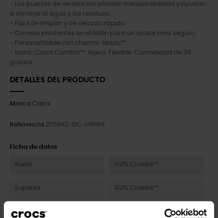
- Los puertos de ventilación añaden transpirabilidad y ayudan
a eliminar el agua y los residuos.
- Fácil de limpiar y de secado rápido.
- Correas pivotantes en el talón para un ajuste más seguro.
- Personalizable con charms Jibbitz™.
- Iconic Crocs Comfort™: ligero. Flexible. Comodidad de 36
grados.
DETALLES DEL PRODUCTO
Marca
Crocs
Referencia
205942-0IC-M9W11
Ficha de datos
Suela
100% Croslite™
Superior
100% Croslite™
Interior
100% Croslite™