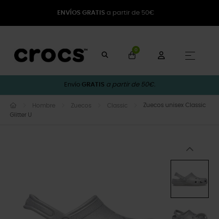
ENVÍOS GRATIS
a partir de 50€
0
Naveg
☰
Envío
GRATIS
a partir de 50€.
Zuecos unisex Classic
Hombre
Zuecos
Classic
Glitter U