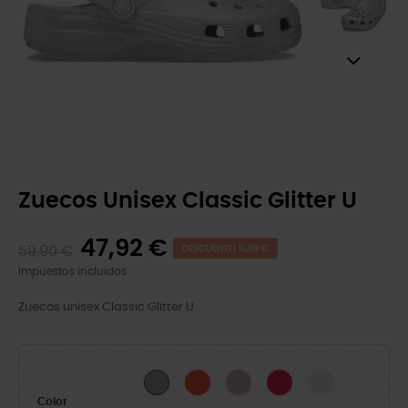
Zuecos Unisex Classic Glitter U
47,92 €
59,90 €
DESCUENTO 11,98 €
Impuestos incluidos
Zuecos unisex Classic Glitter U
Cherry Red
Quartz Glitter
Digital Raspberry GL
Grape Ice
Silver Glitter
Color