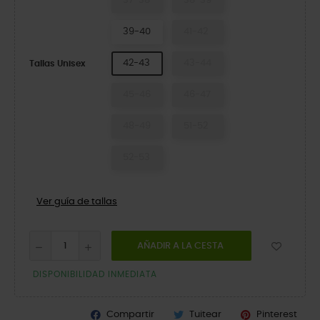
37-38
38-39
39-40
41-42
42-43
43-44
Tallas Unisex
45-46
46-47
48-49
51-52
52-53
Ver guía de tallas
AÑADIR A LA CESTA
DISPONIBILIDAD INMEDIATA
Compartir
Tuitear
Pinterest