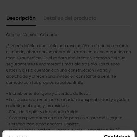
Descripción
Detalles del producto
Original. Versátil. Cómodo.
¡El zueco icónico que inició una revolución en el confort en todo
el mundo, ahora con un adorable tratamiento con purpurina en
toda su superficie! Es el zapato irreverente y cómodo del que
seguramente te enamorarás más día tras día. Los zuecos
Crocs Classic cuentan con una construcción liviana y
acolchada y ofrecen una invitación constante a sentirte
cómodo con tus propios zapatos. ¡Brilla!
- Increíblemente ligero y divertido de llevar.
- Los puertos de ventilación añaden transpirabilidad y ayudan
a eliminar el agua y los residuos.
- Fácil de limpiar y de secado rápido.
- Correas pivotantes en el talón para un ajuste más seguro.
- Personalizable con charms Jibbitz™.
- Iconic Crocs Comfort™: ligero. Flexible. Comodidad de 36
grados.