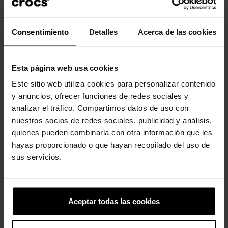
Consentimiento
Detalles
Acerca de las cookies
Los clientes que compraron este
producto también han comprado:
Esta página web usa cookies
-20%
-20%
Este sitio web utiliza cookies para personalizar contenido
y anuncios, ofrecer funciones de redes sociales y
analizar el tráfico. Compartimos datos de uso con
nuestros socios de redes sociales, publicidad y análisis,
quienes pueden combinarla con otra información que les
hayas proporcionado o que hayan recopilado del uso de
sus servicios.
Spade Card
Zuecos de mujer Stomp
Lined W
4,99 €
3,99 €
89,90 €
71,92 €
Aceptar todas las cookies