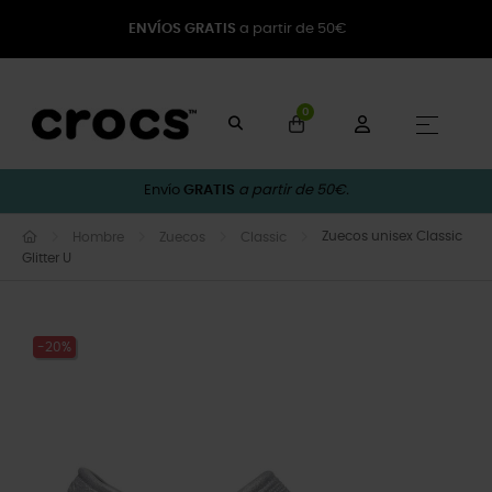
ENVÍOS GRATIS
a partir de 50€
0
Naveg
☰
Envío
GRATIS
a partir de 50€.
Zuecos unisex Classic
Hombre
Zuecos
Classic
Glitter U
-20%