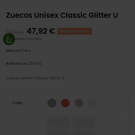
Zuecos Unisex Classic Glitter U
47,92 €
59,90 €
DESCUENTO 11,98 €
Impuestos incluidos
Marca
Crocs
Referencia
205942
Zuecos unisex Classic Glitter U
Cherry Red
Quartz Glitter
Grape Ice
Silver Glitter
Color
34-35
36-37