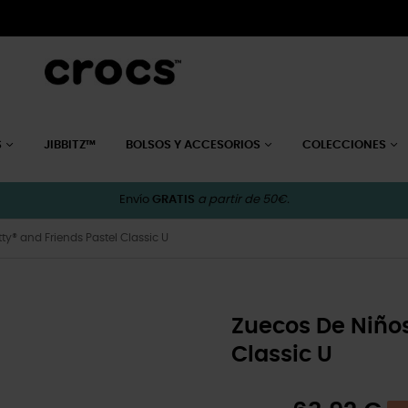
S
JIBBITZ™
BOLSOS Y ACCESORIOS
COLECCIONES
Envío
GRATIS
a partir de 50€.
tty® and Friends Pastel Classic U
Zuecos De Niños
Classic U