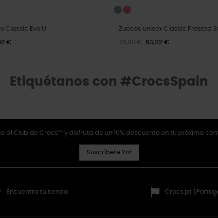
x Classic Evo U
Zuecos unisex Classic Frosted 
92 €
79,90 €
63,92 €
Etiquétanos con #CrocsSpain
e al Club de Crocs™ y disfruta de un 10% descuento en tu próxima co
Suscríbete Ya!
Encuentra tu tienda
Crocs.pt (Portug