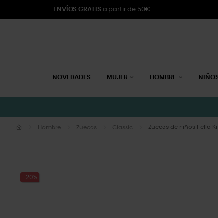
ENVÍOS GRATIS
a partir de 50€
NOVEDADES
MUJER
HOMBRE
NIÑO
Zuecos de niños Hello Ki
Hombre
Zuecos
Classic
-20%