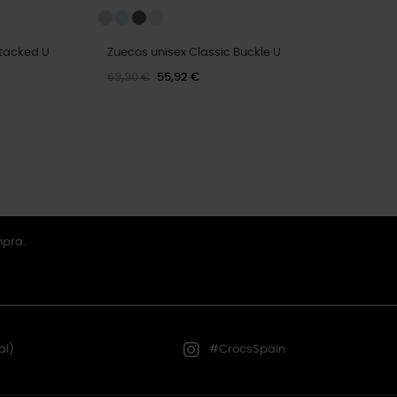
Stacked U
Zuecos unisex Classic Buckle U
69,90 €
55,92 €
mpra.
al)
#CrocsSpain