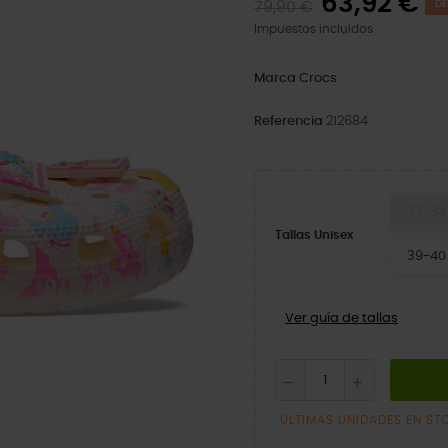
63,92 €
79,90 €
DE
Impuestos incluidos
Marca
Crocs
Referencia
212684
33-34
Tallas Unisex
39-40
Ver guía de tallas
ÚLTIMAS UNIDADES EN ST