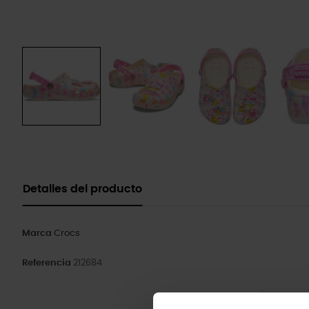
Detalles del producto
Marca
Crocs
Referencia
212684