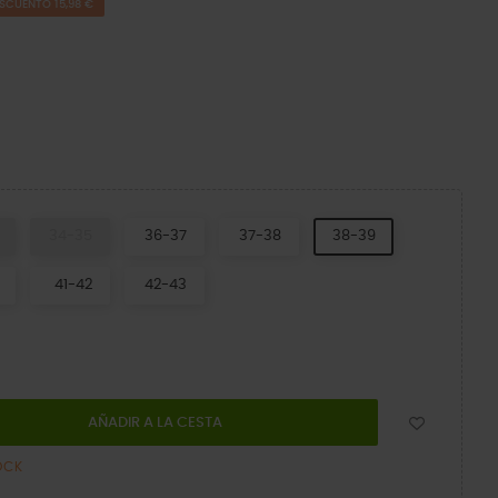
SCUENTO 15,98 €
34-35
36-37
37-38
38-39
41-42
42-43
AÑADIR A LA CESTA
OCK