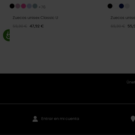
+76
Zuecos unisex Classic U
Zuecos unise
59,90 €
47,92 €
69,90 €
55,
Únet
Entrar en mi cuenta