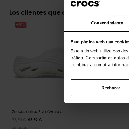
Los clientes que compraron este pr
Consentimiento
-20%
Esta página web usa cookie
Este sitio web utiliza cookie
tráfico. Compartimos datos d
combinarla con otra informac
Rechazar
Zuecos unisex Echo Wave U
79,90 €
63,92 €