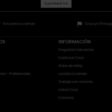
Suscríbete Ya!
Encuentra tu tienda
Crocs.pt (Portug
OS
INFORMACIÓN
Preguntas Frecuentes
Cuida tus Crocs
Guías de tallas
ios - Profesionales
Localiza tu tienda
Trabaja con nosotros
Sobre Crocs
Contacto