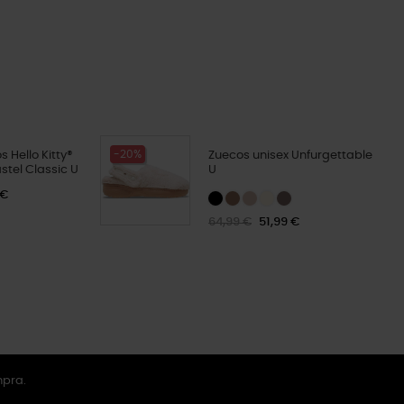
-20%
 Hello Kitty®
Zuecos unisex Unfurgettable
stel Classic U
U
 €
64,99 €
51,99 €
mpra.