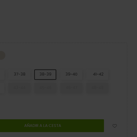
Frappe
tz
37-38
38-39
39-40
41-42
43-44
45-46
46-47
48-49
AÑADIR A LA CESTA