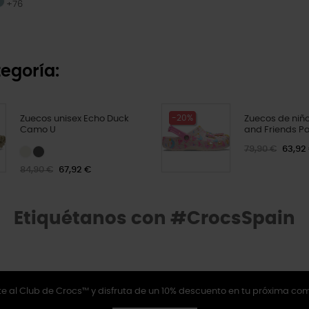
+76
egoría:
-20%
Zuecos unisex Echo Duck
Zuecos de niños
Camo U
and Friends Pa
79,90 €
63,92
84,90 €
67,92 €
Etiquétanos con #CrocsSpain
e al Club de Crocs™ y disfruta de un 10% descuento en tu próxima co