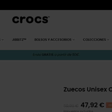
S
JIBBITZ™
BOLSOS Y ACCESORIOS
COLECCIONES
Envío
GRATIS
a partir de 50€.
Zuecos Unisex C
47,92 €
59,90 €
DE
Impuestos incluidos