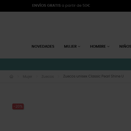
ENVÍOS GRATIS
a partir de 50€
NOVEDADES
MUJER
HOMBRE
NIÑO
Zuecos unisex Classic Pearl Shine U
Mujer
Zuecos
-20%