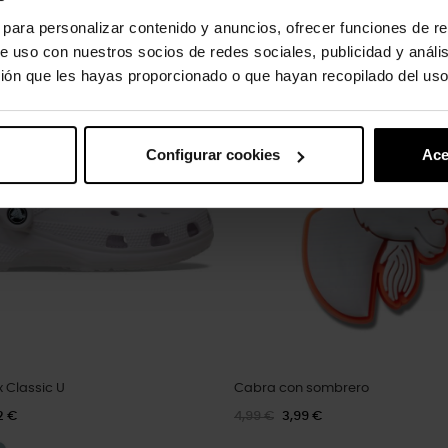
s para personalizar contenido y anuncios, ofrecer funciones de re
oducto también han comprado:
e uso con nuestros socios de redes sociales, publicidad y análi
ión que les hayas proporcionado o que hayan recopilado del uso
-20%
Configurar cookies
Ace
 Classic U
Cabra con sombrero
2 €
4,99 €
3,99 €