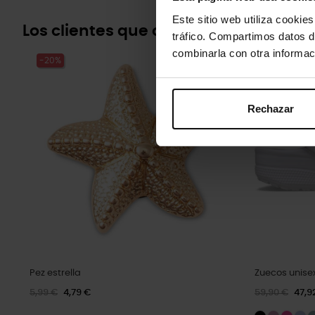
Este sitio web utiliza cookie
Los clientes que compraron este pr
tráfico. Compartimos datos d
combinarla con otra informac
-20%
-20%
Rechazar
Pez estrella
Zuecos unisex
5,99 €
4,79 €
59,90 €
47,9