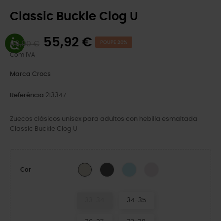
Classic Buckle Clog U
55,92 €
69,90 €
POUPE 20%
Com IVA
Marca
Crocs
Referência
213347
Zuecos clásicos unisex para adultos con hebilla esmaltada
Classic Buckle Clog U
Carbón
Vapor Ice
Bubble Ice
Dulcé
Cor
33-34
34-35