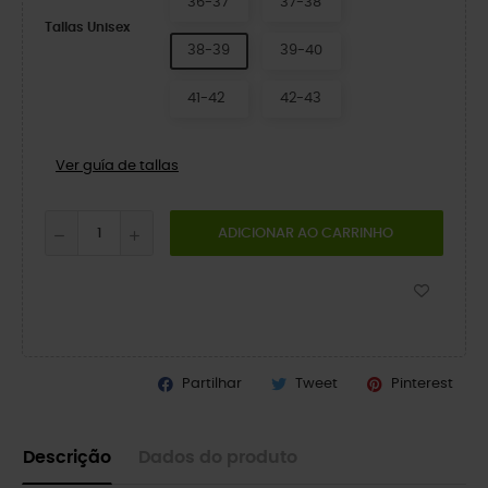
36-37
37-38
Tallas Unisex
38-39
39-40
41-42
42-43
Ver guía de tallas
ADICIONAR AO CARRINHO
Partilhar
Tweet
Pinterest
Descrição
Dados do produto