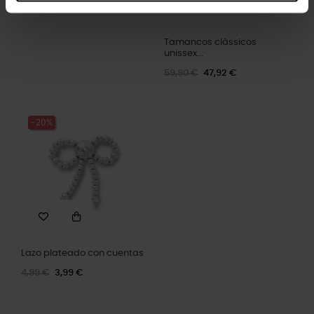
Tamancos clássicos
unissex...
59,90 €
47,92 €
-20%
Lazo plateado con cuentas
4,99 €
3,99 €