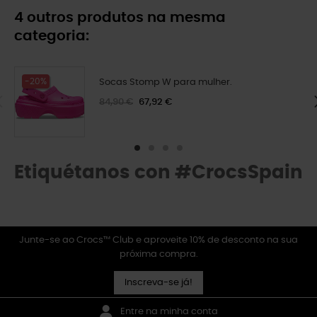
4 outros produtos na mesma
categoria:
-20%
Socas Stomp W para mulher.
84,90 €
67,92 €
Etiquétanos con #CrocsSpain
Junte-se ao Crocs™ Club e aproveite 10% de desconto na sua
próxima compra.
Inscreva-se já!
Entre na minha conta