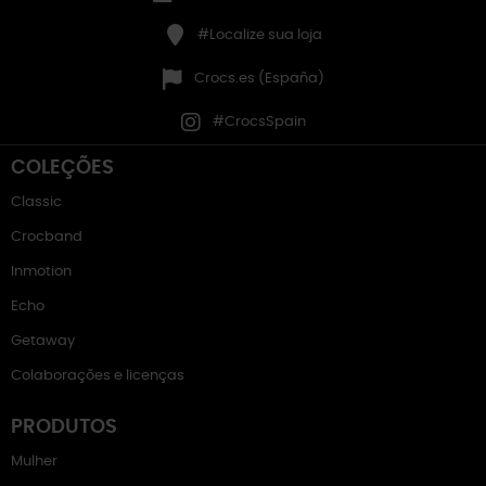
#Localize sua loja
Crocs.es (España)
#CrocsSpain
COLEÇÕES
Classic
Crocband
Inmotion
Echo
Getaway
Colaborações e licenças
PRODUTOS
Mulher