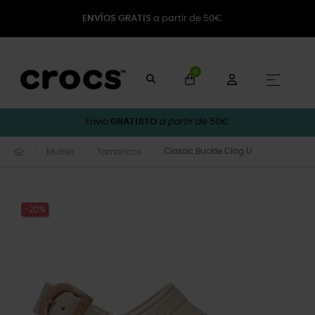
ENVÍOS GRATIS
a partir de 50€
0
Toggle
☰
Envio
GRATUITO
a partir de 50€.
Classic Buckle Clog U
Mulher
Tamancos
-20%