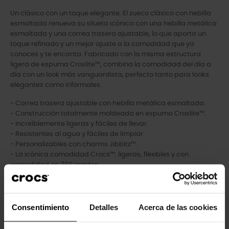
Un clásico con un toque elegante. El zueco clásico con hebilla
esmaltada renueva su silueta icónica con una hebilla metálica
esmaltada y una correa trasera ajustable, lo que aporta un
toque refinado y un mejor ajuste a la comodidad que ya
conoces y te encanta. Fabricado con la misma estructura
ligera de espuma Croslite™, combina la comodidad del día a
día con un look más vanguardista, perfecto tanto para looks
elegantes como informales.
- Correa trasera ajustable con hebilla metálica esmaltada.
- Construcción totalmente moldeada en espuma Croslite™.
- Increíblemente ligeras y fáciles de llevar.
- Resistentes al agua y fáciles de limpiar.
- Personalizables con charms Jibbitz™.
- La icónica comodidad Crocs™: ligeras, flexibles y con
comodidad en 360 grados.
Consentimiento
Detalles
Acerca de las cookies
Clientes que compraram este
produto também compraram: