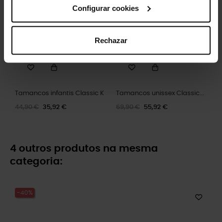
-20%
-20%
Configurar cookies
Rechazar
Tamancos infantis Classic K
Tamancos unissex Classic...
44,90 €
35,92 €
69,90 €
55,92 €
4 outros produtos na mesma
categoria:
-40%