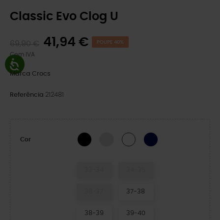
Classic Evo Clog U
41,94 €
69,90 €
POUPE 40%
Com IVA
Marca
Crocs
Referência
212481
BLACK
Atmosphere
NAVY
WHITE
Cor
33-34
34-35
36-37
37-38
38-39
39-40