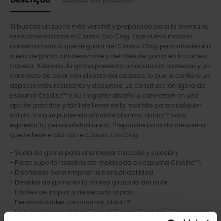
Descrição
Dados do produto
Si buscas un zueco más versátil y preparado para la aventura,
te recomendamos el Classic Evo Clog. Este nuevo modelo
conserva todo lo que te gusta del Classic Clog, pero añade una
suela de goma antideslizante y detalles de goma en la correa
trasera. Además, la goma presenta un acabado moteado y un
contraste de color con el resto del calzado, lo que le confiere un
aspecto más resistente y deportivo. La construcción ligera de
espuma Croslite™ y su elegante diseño lo convierten en una
opción práctica y fácil de llevar en la mochila para cualquier
salida. Y sigue pudiendo añadirle charms Jibbitz™ para
expresar tu personalidad única. Prepárate para dondequiera
que te lleve el día con el Classic Evo Clog.
- Suela de goma para una mayor tracción y sujeción.
- Parte superior totalmente moldeada en espuma Croslite™.
- Diseñadas para mejorar la transpirabilidad.
- Detalles de goma en la correa giratoria del talón.
- Fáciles de limpiar y de secado rápido.
- Personalizables con charms Jibbitz™.
- La icónica comodidad Crocs™: ligeras. Flexibles. Comodidad