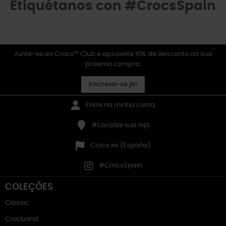
Etiquétanos con #CrocsSpain
Junte-se ao Crocs™ Club e aproveite 10% de desconto na sua
próxima compra.
Inscreva-se já!
Entre na minha conta
#Localize sua loja
Crocs.es (España)
#CrocsSpain
COLEÇÕES
Classic
Crocband