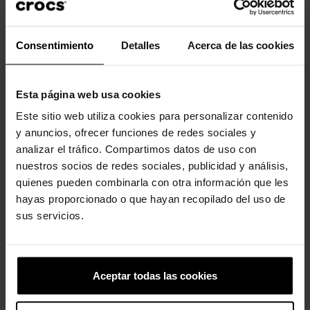
en 360 grados.
Consentimiento
Detalles
Acerca de las cookies
Clientes que compraram este
produto também compraram:
Esta página web usa cookies
Este sitio web utiliza cookies para personalizar contenido
-30%
-20%
y anuncios, ofrecer funciones de redes sociales y
analizar el tráfico. Compartimos datos de uso con
nuestros socios de redes sociales, publicidad y análisis,
quienes pueden combinarla con otra información que les
hayas proporcionado o que hayan recopilado del uso de
sus servicios.
Tamancos Crush U Unissex
Tamancos unissex Yukon...
84,99 €
59,43 €
79,90 €
63,92 €
Aceptar todas las cookies