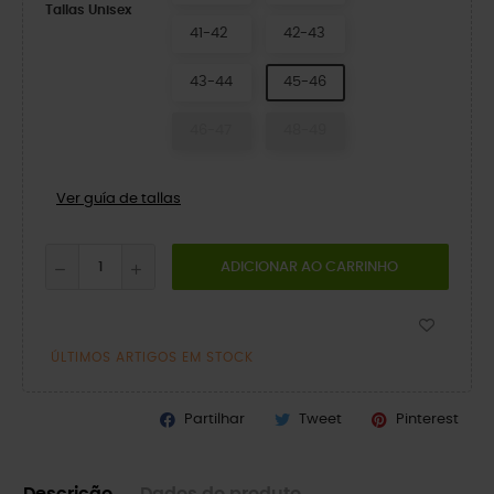
Tallas Unisex
41-42
42-43
43-44
45-46
46-47
48-49
Ver guía de tallas
ADICIONAR AO CARRINHO
ÚLTIMOS ARTIGOS EM STOCK
Partilhar
Tweet
Pinterest